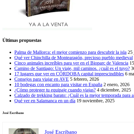
Últimas propuestas
Palma de Mallorca: el mejor comienzo para descubrir la isla
25 
Qué ver Chinchilla de Montearagón, precioso pueblo medieval
Cinco animales increíbles para ver en el Bioparc de Valencia
15
Camino de Santiago: Un viaje, mil caminos. ¿cuál es el tuyo?
3
17 lugares que ver en CÓRDOBA capital imprescindibles
6 ma
Consejos para viajar en AVE
5 febrero, 2026
10 bodegas con encanto para visitar en España
2 enero, 2026
¿Cómo proteger tu equipaje cuando viajas?
4 diciembre, 2025
Calzado de trekking barato: ¿Cuál es la mejor temporada para a
Qué ver en Salamanca en un día
19 noviembre, 2025
José Escribano
José Escribano