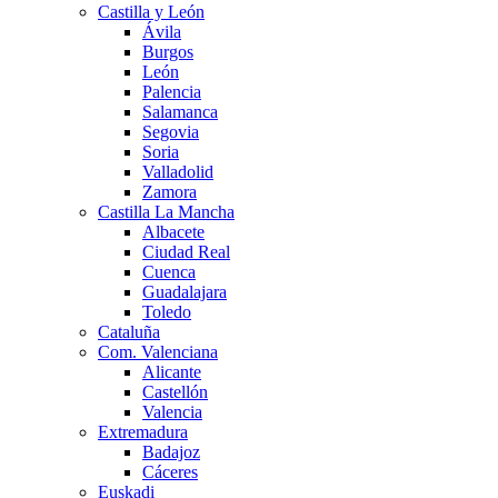
Castilla y León
Ávila
Burgos
León
Palencia
Salamanca
Segovia
Soria
Valladolid
Zamora
Castilla La Mancha
Albacete
Ciudad Real
Cuenca
Guadalajara
Toledo
Cataluña
Com. Valenciana
Alicante
Castellón
Valencia
Extremadura
Badajoz
Cáceres
Euskadi