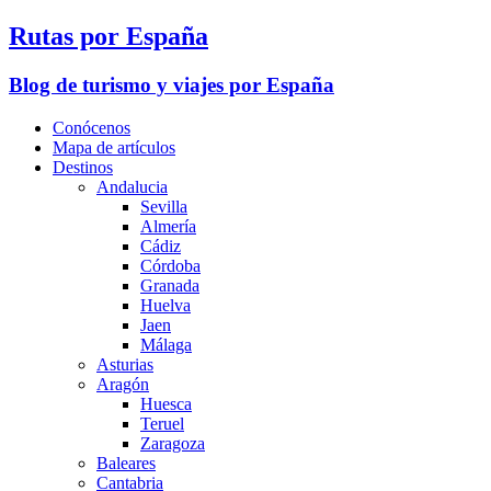
Rutas por España
Blog de turismo y viajes por España
Conócenos
Mapa de artículos
Destinos
Andalucia
Sevilla
Almería
Cádiz
Córdoba
Granada
Huelva
Jaen
Málaga
Asturias
Aragón
Huesca
Teruel
Zaragoza
Baleares
Cantabria