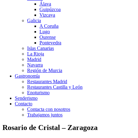
Álava
Guipúzcoa
Vizcaya
Galicia
A Coruña
Lugo
Ourense
Pontevedra
Islas Canarias
La Rioja
Madrid
Navarra
Región de Murcia
Gastronomía
Restaurantes Madrid
Restaurantes Castilla y León
Enoturismo
Senderismo
Contacto
Contacta con nosotros
Trabajamos juntos
Rosario de Cristal – Zaragoza