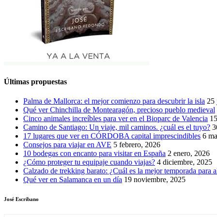
Últimas propuestas
Palma de Mallorca: el mejor comienzo para descubrir la isla
25 
Qué ver Chinchilla de Montearagón, precioso pueblo medieval
Cinco animales increíbles para ver en el Bioparc de Valencia
15
Camino de Santiago: Un viaje, mil caminos. ¿cuál es el tuyo?
3
17 lugares que ver en CÓRDOBA capital imprescindibles
6 ma
Consejos para viajar en AVE
5 febrero, 2026
10 bodegas con encanto para visitar en España
2 enero, 2026
¿Cómo proteger tu equipaje cuando viajas?
4 diciembre, 2025
Calzado de trekking barato: ¿Cuál es la mejor temporada para a
Qué ver en Salamanca en un día
19 noviembre, 2025
José Escribano