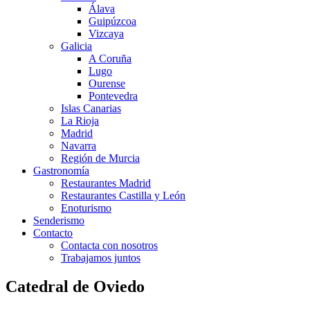
Álava
Guipúzcoa
Vizcaya
Galicia
A Coruña
Lugo
Ourense
Pontevedra
Islas Canarias
La Rioja
Madrid
Navarra
Región de Murcia
Gastronomía
Restaurantes Madrid
Restaurantes Castilla y León
Enoturismo
Senderismo
Contacto
Contacta con nosotros
Trabajamos juntos
Catedral de Oviedo