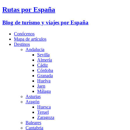
Rutas por España
Blog de turismo y viajes por España
Conócenos
Mapa de artículos
Destinos
Andalucia
Sevilla
Almería
Cádiz
Córdoba
Granada
Huelva
Jaen
Málaga
Asturias
Aragón
Huesca
Teruel
Zaragoza
Baleares
Cantabria