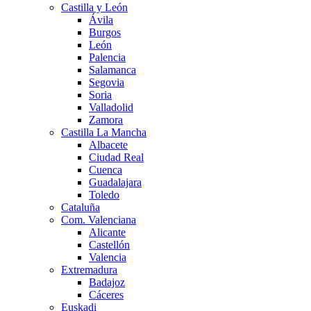
Castilla y León
Ávila
Burgos
León
Palencia
Salamanca
Segovia
Soria
Valladolid
Zamora
Castilla La Mancha
Albacete
Ciudad Real
Cuenca
Guadalajara
Toledo
Cataluña
Com. Valenciana
Alicante
Castellón
Valencia
Extremadura
Badajoz
Cáceres
Euskadi