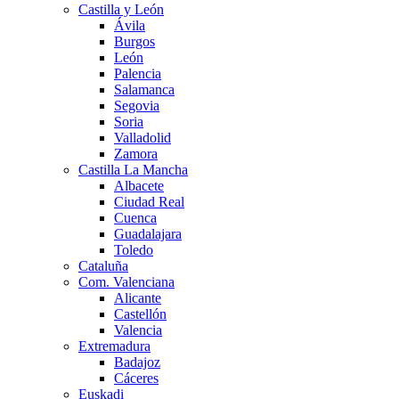
Castilla y León
Ávila
Burgos
León
Palencia
Salamanca
Segovia
Soria
Valladolid
Zamora
Castilla La Mancha
Albacete
Ciudad Real
Cuenca
Guadalajara
Toledo
Cataluña
Com. Valenciana
Alicante
Castellón
Valencia
Extremadura
Badajoz
Cáceres
Euskadi