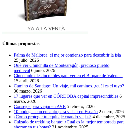
Últimas propuestas
Palma de Mallorca: el mejor comienzo para descubrir la isla
25 julio, 2026
Qué ver Chinchilla de Montearagón, precioso pueblo
medieval
6 junio, 2026
Cinco animales increíbles para ver en el Bioparc de Valencia
15 abril, 2026
Camino de Santiago: Un viaje, mil caminos. ¿cuál es el tuyo?
30 marzo, 2026
17 lugares que ver en CÓRDOBA capital imprescindibles
6
marzo, 2026
Consejos para viajar en AVE
5 febrero, 2026
10 bodegas con encanto para visitar en España
2 enero, 2026
¿Cómo proteger tu equipaje cuando viajas?
4 diciembre, 2025
Calzado de trekking barato: ¿Cuál es la mejor temporada para
ahorrar en tus botas?
21 noviembre, 2025