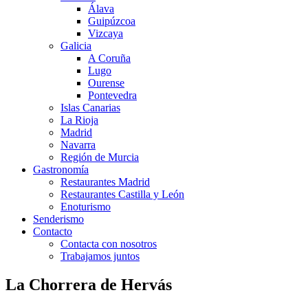
Álava
Guipúzcoa
Vizcaya
Galicia
A Coruña
Lugo
Ourense
Pontevedra
Islas Canarias
La Rioja
Madrid
Navarra
Región de Murcia
Gastronomía
Restaurantes Madrid
Restaurantes Castilla y León
Enoturismo
Senderismo
Contacto
Contacta con nosotros
Trabajamos juntos
La Chorrera de Hervás