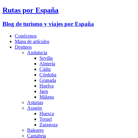
Rutas por España
Blog de turismo y viajes por España
Conócenos
Mapa de artículos
Destinos
Andalucia
Sevilla
Almería
Cádiz
Córdoba
Granada
Huelva
Jaen
Málaga
Asturias
Aragón
Huesca
Teruel
Zaragoza
Baleares
Cantabria