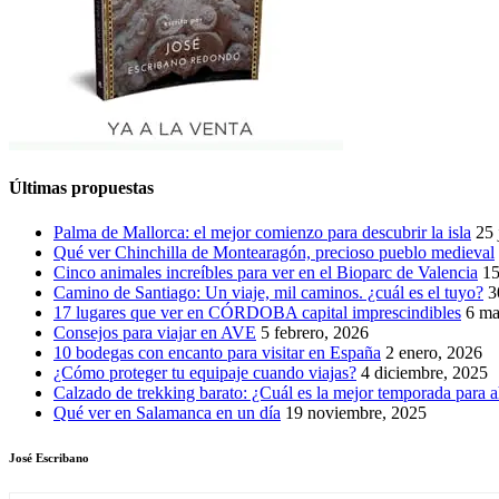
Últimas propuestas
Palma de Mallorca: el mejor comienzo para descubrir la isla
25 
Qué ver Chinchilla de Montearagón, precioso pueblo medieval
Cinco animales increíbles para ver en el Bioparc de Valencia
15
Camino de Santiago: Un viaje, mil caminos. ¿cuál es el tuyo?
3
17 lugares que ver en CÓRDOBA capital imprescindibles
6 ma
Consejos para viajar en AVE
5 febrero, 2026
10 bodegas con encanto para visitar en España
2 enero, 2026
¿Cómo proteger tu equipaje cuando viajas?
4 diciembre, 2025
Calzado de trekking barato: ¿Cuál es la mejor temporada para a
Qué ver en Salamanca en un día
19 noviembre, 2025
José Escribano