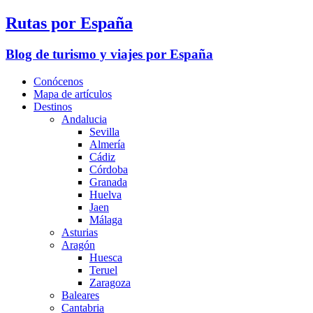
Rutas por España
Blog de turismo y viajes por España
Conócenos
Mapa de artículos
Destinos
Andalucia
Sevilla
Almería
Cádiz
Córdoba
Granada
Huelva
Jaen
Málaga
Asturias
Aragón
Huesca
Teruel
Zaragoza
Baleares
Cantabria